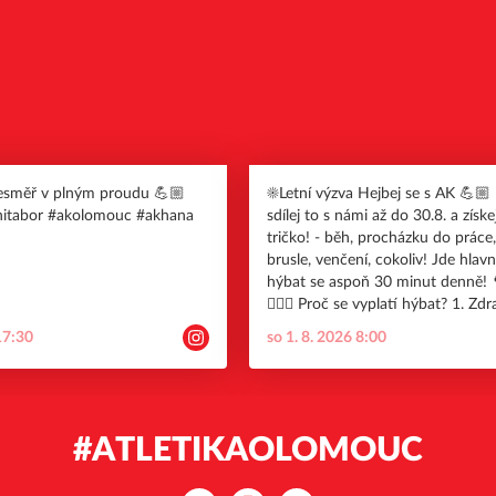
Nesměř v plným proudu 💪🏼
☀️Letní výzva Hejbej se s AK 💪🏼 Hýbej se a
tnitabor #akolomouc #akhana
sdílej to s námi až do 30.8. a získ
tričko! - běh, procházku do práce,
brusle, venčení, cokoliv! Jde hlavn
hýbat se aspoň 30 minut denně! 
🏊‍♂️🦮 Proč se vyplatí hýbat? 1. Zdraví na
prvním místě. Pravidelný pohyb z
17:30
so 1. 8. 2026 8:00
kardiovaskulární systém a posiluj
období dovolených to přijde vhod!
Mentální pohoda. Pohyb snižuje s
zlepšuje náladu 🧘🏽‍♀️ 3. Udržovačk
plavkové sezóně! 🩲👙a chystání
#ATLETIKAOLOMOUC
Jak se zapojit? 📱Do stories dej screen z
appky (Strava, Apple health, Garm