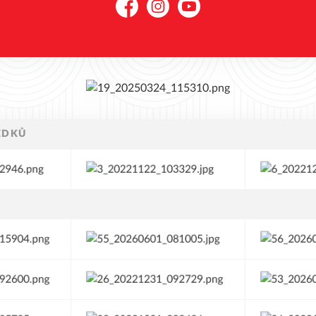
Tractive,…), nebo foto s dopsaný
Facebook
Instagram
YouTube
minutami (spoléháme na tvoji féro
hlavně ať je vidět, že ses hýbal/a 📌 Označ
náš profil @atletika_olomouc +
#hejbejsesAK 🏆31. 8. vyhodnotí
nejvíce pohyblivého, který získá 
triko! Kdo do toho jde s námi?🤩 Čím víc
sdílíš, tím větší máš šanci na vítěz
#hejbejsesAK #letnivyzva #akolo
#chcitriko
EDKŮ