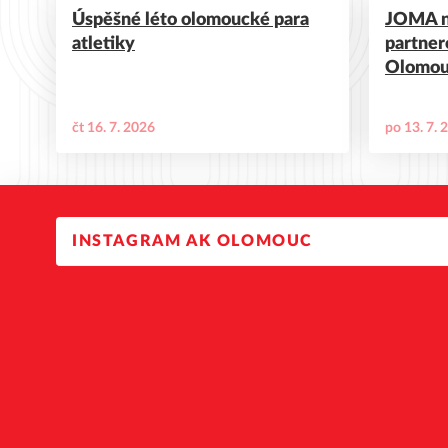
Úspěšné léto olomoucké para
JOMA n
atletiky
partner
Olomo
čt 16. 7. 2026
po 13. 7. 
INSTAGRAM AK OLOMOUC