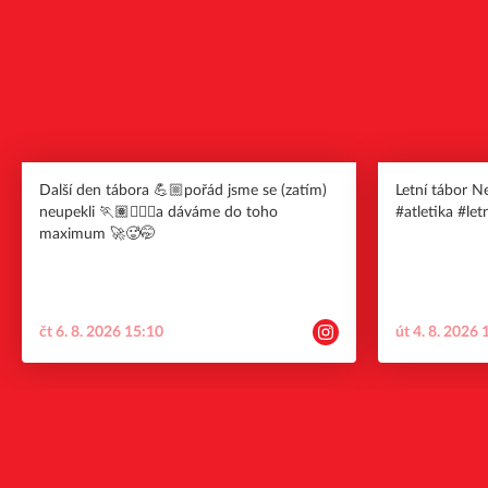
Další den tábora 💪🏼pořád jsme se (zatím)
Letní tábor 
neupekli 🏃🏽🏃🏽‍♀️a dáváme do toho
#atletika #le
maximum 🚀🥵🤭
čt 6. 8. 2026 15:10
út 4. 8. 2026 