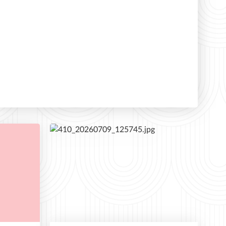
MČR mužů a žen přineslo 3 cenné kovy
ne 19. 7. 2026
Přihlášky pro nové členy atletických
přípravek a žactva