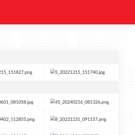
mi
💪🏼🙏🏼🚀 🏆Gratulujeme závodníkům a
vost) -
jejich trenérům 💪🏼 📸 Jan Kucharčík #mcr
#akolomouc #atletika #trackandfield
#mistrovstvicr
me toho
klubové
ství🥳
mouc