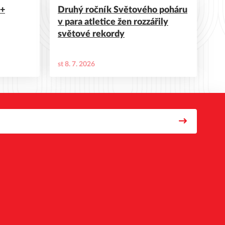
 +
Druhý ročník Světového poháru
v para atletice žen rozzářily
světové rekordy
st 8. 7. 2026