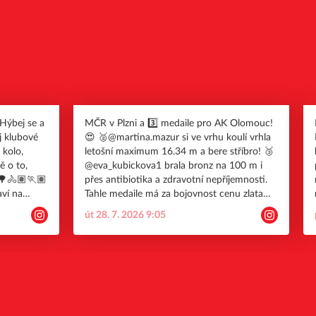
MČR v Plzni a 3️⃣ medaile pro AK Olomouc!
ej klubové
😍 🥈@martina.mazur si ve vrhu koulí vrhla
 kolo,
letošní maximum 16.34 m a bere stříbro! 🥉
ě o to,
@eva_kubickova1 brala bronz na 100 m i
🌳🚴🏽🏃🏽
přes antibiotika a zdravotní nepříjemnosti.
Tahle medaile má za bojovnost cenu zlata
lepšuje
💪🏼 🥉 Martin Mlčoch navázal na skvělou
2
út 28. 7. 2026 9:05
e imunitu. V
formu z minulého týdne a ve skoku o tyči
 ♥️ 2.
bral dělený bronz za překonaných 525 cm
tres a
Těsně pod stupni vítězů na 4.místě skončil
a v
výškař Adam Tomášek (210 cm). Skvělá
 na podzim
umístění v TOP 8 vybojovali i Benjamin
Jakob, Jiří Novotný, Jonáš Pospíšil, Eliška
in,
Večeřová, Hana Skácelová a Ivana Králová