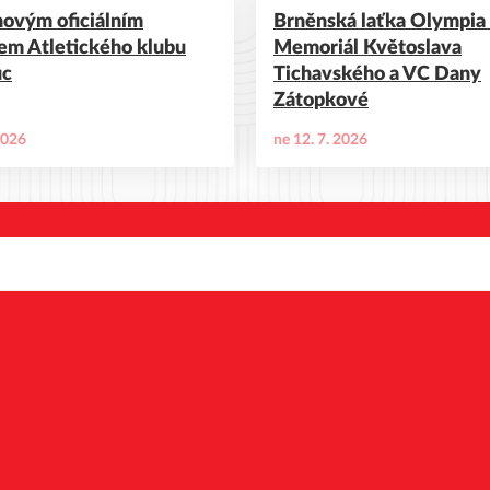
ovým oficiálním
Brněnská laťka Olympia
em Atletického klubu
Memoriál Květoslava
uc
Tichavského a VC Dany
Zátopkové
2026
ne 12. 7. 2026