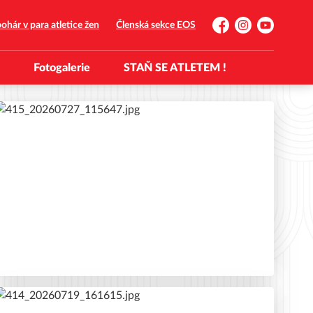
ohár v para atletice žen
Členská sekce EOS
Facebook
Instagram
YouTube
Fotogalerie
STAŇ SE ATLETEM !
po 27. 7. 2026