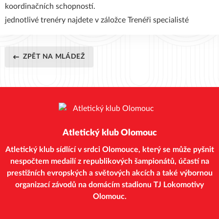
koordinačních schopností.
jednotlivé trenéry najdete v záložce
Trenéři specialisté
ZPĚT NA MLÁDEŽ
Atletický klub Olomouc
Atletický klub sídlící v srdci Olomouce, který se může pyšnit
nespočtem medailí z republikových šampionátů, účastí na
prestižních evropských a světových akcích a také výbornou
organizací závodů na domácím stadionu TJ Lokomotivy
Olomouc.