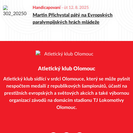
Handicapovaní
-
út 12. 8. 2025
Martin Přichystal pátý na Evropských
paralympijských hrách mládeže
Atletický klub Olomouc
Atletický klub sídlící v srdci Olomouce, který se může pyšnit
nespočtem medailí z republikových šampionátů, účastí na
prestižních evropských a světových akcích a také výbornou
organizací závodů na domácím stadionu TJ Lokomotivy
Olomouc.