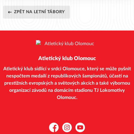
ZPĚT NA LETNÍ TÁBORY
Atletický klub Olomouc
Atletický klub sídlící v srdci Olomouce, který se může pyšnit
nespočtem medailí z republikových šampionátů, účastí na
prestižních evropských a světových akcích a také výbornou
organizací závodů na domácím stadionu TJ Lokomotivy
Olomouc.
Facebook
Instagram
YouTube