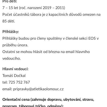
Pro děti:
7 – 15 let (roč. narození 2019 – 2011)
Počet účastníků tábora je z kapacitních důvodů omezen na
85 dětí.
Přihlášky:
Přihlášky budou pro členy spuštěny v členské sekci EOS v
průběhu února.
Ostatní se mohou hlásit od března na email hlavního
vedoucího.
Hlavní vedoucí:
Tomáš Dočkal
tel: 725 752 767
email:
pripravky@atletikaolomouc.cz
Orientační cena (zahrnuje dopravu, ubytování, stravu,
program, táborové tričko, odměny):