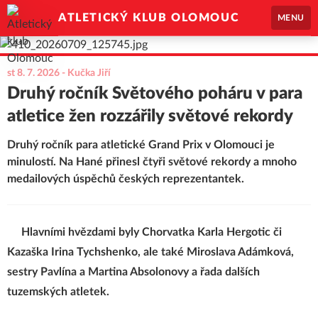
ATLETICKÝ KLUB OLOMOUC
MENU
st 8. 7. 2026
- Kučka Jiří
Druhý ročník Světového poháru v para
atletice žen rozzářily světové rekordy
Druhý ročník para atletické Grand Prix v Olomouci je
minulostí. Na Hané přinesl čtyři světové rekordy a mnoho
medailových úspěchů českých reprezentantek.
Hlavními hvězdami byly Chorvatka Karla Hergotic či
Kazaška Irina Tychshenko, ale také Miroslava Adámková,
sestry Pavlína a Martina Absolonovy a řada dalších
tuzemských atletek.