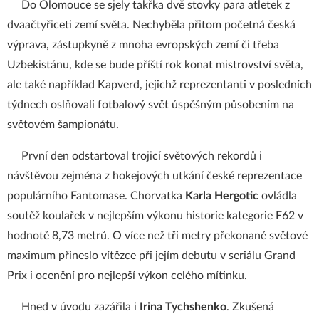
Do Olomouce se sjely takřka dvě stovky para atletek z
dvaačtyřiceti zemí světa. Nechyběla přitom početná česká
výprava, zástupkyně z mnoha evropských zemí či třeba
Uzbekistánu, kde se bude příští rok konat mistrovství světa,
ale také například Kapverd, jejichž reprezentanti v posledních
týdnech oslňovali fotbalový svět úspěšným působením na
světovém šampionátu.
První den odstartoval trojicí světových rekordů i
návštěvou zejména z hokejových utkání české reprezentace
populárního Fantomase. Chorvatka
Karla Hergotic
ovládla
soutěž koulařek v nejlepším výkonu historie kategorie F62 v
hodnotě 8,73 metrů. O více než tři metry překonané světové
maximum přineslo vítězce při jejím debutu v seriálu Grand
Prix i ocenění pro nejlepší výkon celého mítinku.
Hned v úvodu zazářila i
Irina Tychshenko
. Zkušená