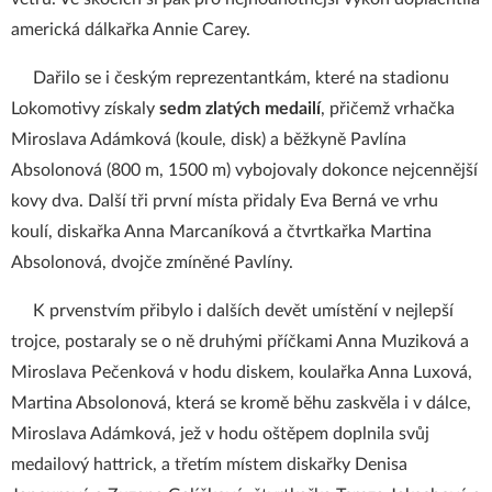
americká dálkařka Annie Carey.
Dařilo se i českým reprezentantkám, které na stadionu
Lokomotivy získaly
sedm zlatých medailí
, přičemž vrhačka
Miroslava Adámková (koule, disk) a běžkyně Pavlína
Absolonová (800 m, 1500 m) vybojovaly dokonce nejcennější
kovy dva. Další tři první místa přidaly Eva Berná ve vrhu
koulí, diskařka Anna Marcaníková a čtvrtkařka Martina
Absolonová, dvojče zmíněné Pavlíny.
K prvenstvím přibylo i dalších devět umístění v nejlepší
trojce, postaraly se o ně druhými příčkami Anna Muziková a
Miroslava Pečenková v hodu diskem, koulařka Anna Luxová,
Martina Absolonová, která se kromě běhu zaskvěla i v dálce,
Miroslava Adámková, jež v hodu oštěpem doplnila svůj
medailový hattrick, a třetím místem diskařky Denisa