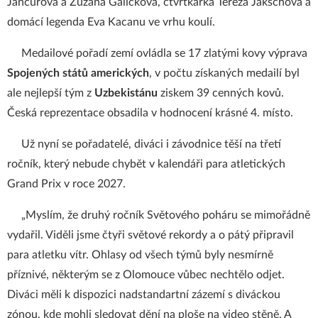
Jancurová a Zuzana Galíčková, čtvrtkařka Tereza Jakschová a
domácí legenda Eva Kacanu ve vrhu koulí.
Medailové pořadí zemí ovládla se 17 zlatými kovy výprava
Spojených států amerických
, v počtu získaných medailí byl
ale nejlepší tým z
Uzbekistánu
ziskem 39 cenných kovů.
Česká reprezentace obsadila v hodnocení krásné 4. místo.
Už nyní se pořadatelé, diváci i závodnice těší na třetí
ročník, který nebude chybět v kalendáři para atletických
Grand Prix v roce 2027.
„Myslím, že druhý ročník Světového poháru se mimořádně
vydařil. Viděli jsme čtyři světové rekordy a o pátý připravil
para atletku vítr. Ohlasy od všech týmů byly nesmírně
příznivé, některým se z Olomouce vůbec nechtělo odjet.
Diváci měli k dispozici nadstandartní zázemí s diváckou
zónou, kde mohli sledovat dění na ploše na video stěně. A