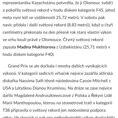
reprezentantka Kazachstánu potvrdila, že jí Olomouc svědčí
a pokořila světový rekord v hodu diskem kategorie F45, jehož
meta nyní leží ve vzdálenosti 25,72 metrů. V sobotu pak
navíc přidala i další světový rekord (8.83 metrů), když o čtyři
centimetry překonala na den přesně rok starý vlastní výkon
ve vrhu koulí právě z Olomouce. Čtvrtý světový rekord
zapsala
Madina Mukhtorova
z Uzbekistánu (25,71 metrů v
hodu diskem kategorie F40).
Grand Prix se ale dočkala i mnoha dalších vynikajících
výkonů. V kategorii sedících vrhaček nejvíce zazářila alžírská
diskařka Nassima Saifi těsně následována Cassie Mitchell z
USA a Lotyškou Dianou Kruminou. Na dráze se zase nejvíce
dařilo Magdaleně Andruszkiewiczové z Polska a Řekyni Lidě
Marii Manthopoulou, kterou na stometrové trati v kategorii
T38 připravila o světový rekord jen nedovolená podpora
větru. Ve skocích si pak pro nejhodnotnější výkon doplachtila